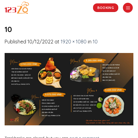
Skip
BOOKING
to
content
10
Published
10/12/2022
at
1920 × 1080
in
10
Trackbacks are closed, but you can
post a comment
.