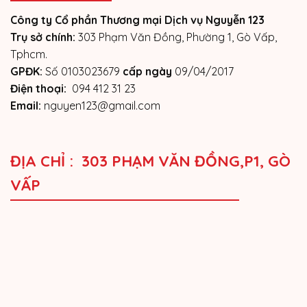
Công ty Cổ phần Thương mại Dịch vụ Nguyễn 123
Trụ sở chính:
303 Phạm Văn Đồng, Phường 1, Gò Vấp,
Tphcm.
GPĐK:
Số 0103023679
cấp ngày
09/04/2017
Điện thoại:
094 412 31 23
Email:
nguyen123@gmail.com
ĐỊA CHỈ : 303 PHẠM VĂN ĐỒNG,P1, GÒ
VẤP