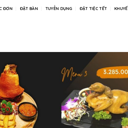
C ĐƠN
ĐẶT BÀN
TUYỂN DỤNG
ĐẶT TIỆC TẾT
KHUYẾ