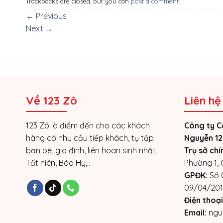
Trackbacks are closed, but you can
post a comment
.
←
Previous
Next
→
Về 123 Zô
Liên hệ
123 Zô là điểm đến cho các khách
Công ty C
hàng có nhu cầu tiếp khách, tụ tập
Nguyễn 12
bạn bè, gia đình, liên hoan sinh nhật,
Trụ sở chí
Tất niên, Báo Hy,..
Phường 1,
GPĐK:
Số 
09/04/201
Điện thoại
Email:
ngu