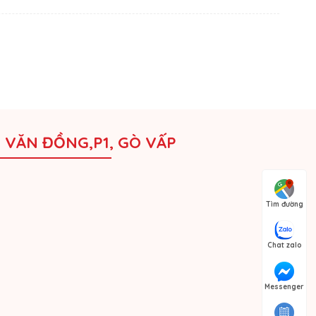
M VĂN ĐỒNG,P1, GÒ VẤP
Tìm đường
Chat zalo
Messenger