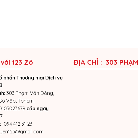
 với 123 Zô
ĐỊA CHỈ : 303 PHẠ
ổ phần Thương mại Dịch vụ
3
nh:
303 Phạm Văn Đồng,
 Gò Vấp, Tphcm.
0103023679
cấp ngày
7
:
094 412 31 23
yen123@gmail.com