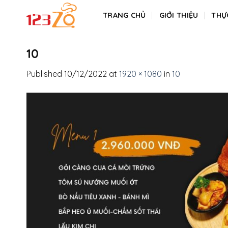
Skip
TRANG CHỦ
GIỚI THIỆU
THỰ
to
content
10
Published
10/12/2022
at
1920 × 1080
in
10