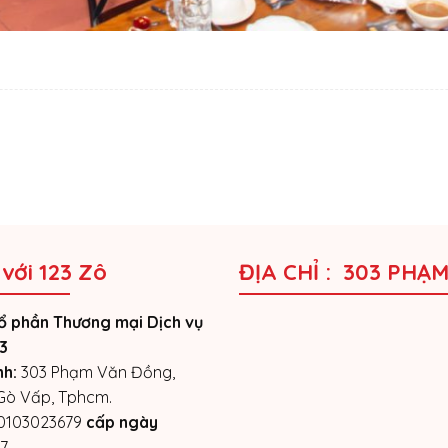
 với 123 Zô
ĐỊA CHỈ : 303 PHẠ
ổ phần Thương mại Dịch vụ
3
nh:
303 Phạm Văn Đồng,
 Gò Vấp, Tphcm.
0103023679
cấp ngày
7