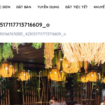
C ĐƠN
ĐẶT BÀN
TUYỂN DỤNG
ĐẶT TIỆC TẾT
KHUYẾ
517117713716609_o
6901667676383_4230517117713716609_o