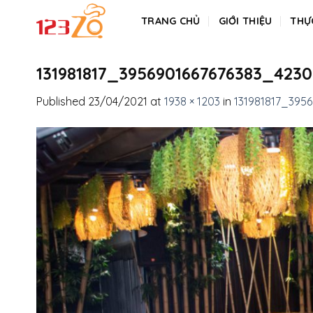
Skip
TRANG CHỦ
GIỚI THIỆU
THỰ
to
content
131981817_3956901667676383_4230
Published
23/04/2021
at
1938 × 1203
in
131981817_395