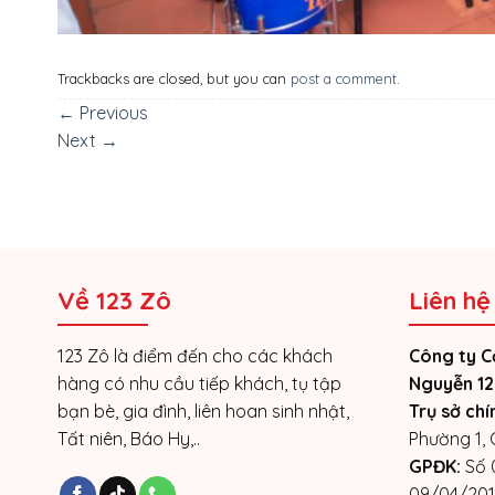
Trackbacks are closed, but you can
post a comment
.
←
Previous
Next
→
Về 123 Zô
Liên hệ
123 Zô là điểm đến cho các khách
Công ty C
hàng có nhu cầu tiếp khách, tụ tập
Nguyễn 12
bạn bè, gia đình, liên hoan sinh nhật,
Trụ sở chí
Tất niên, Báo Hy,..
Phường 1,
GPĐK:
Số 
09/04/201