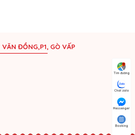
M VĂN ĐỒNG,P1, GÒ VẤP
Tìm đường
Chat zalo
Messenger
Booking