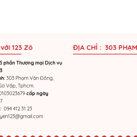
 với 123 Zô
ĐỊA CHỈ : 303 PHẠ
ổ phần Thương mại Dịch vụ
3
nh:
303 Phạm Văn Đồng,
 Gò Vấp, Tphcm.
0103023679
cấp ngày
7
:
094 412 31 23
yen123@gmail.com