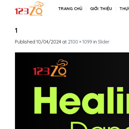
Skip
TRANG CHỦ
GIỚI THIỆU
THỰ
to
content
1
Published
10/04/2024
at
2100 × 1099
in
Slider