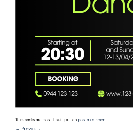
Trackbacks are closed, but you can
post a comment
.
←
Previous