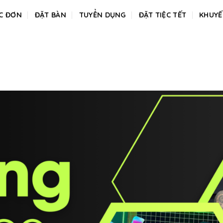
C ĐƠN
ĐẶT BÀN
TUYỂN DỤNG
ĐẶT TIỆC TẾT
KHUYẾ