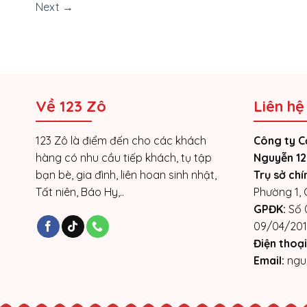
Next
→
Về 123 Zô
Liên hệ
123 Zô là điểm đến cho các khách
Công ty C
hàng có nhu cầu tiếp khách, tụ tập
Nguyễn 12
bạn bè, gia đình, liên hoan sinh nhật,
Trụ sở chí
Tất niên, Báo Hy,..
Phường 1,
GPĐK:
Số 
09/04/201
Điện thoại
Email:
ngu