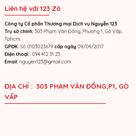
Liên hệ với 123 Zô
Công ty Cổ phần Thương mại Dịch vụ Nguyễn 123
Trụ sở chính:
303 Phạm Văn Đồng, Phường 1, Gò Vấp,
Tphcm.
GPĐK:
Số 0103023679
cấp ngày
09/04/2017
Điện thoại:
094 412 31 23
Email:
nguyen123@gmail.com
ĐỊA CHỈ : 303 PHẠM VĂN ĐỒNG,P1, GÒ
VẤP