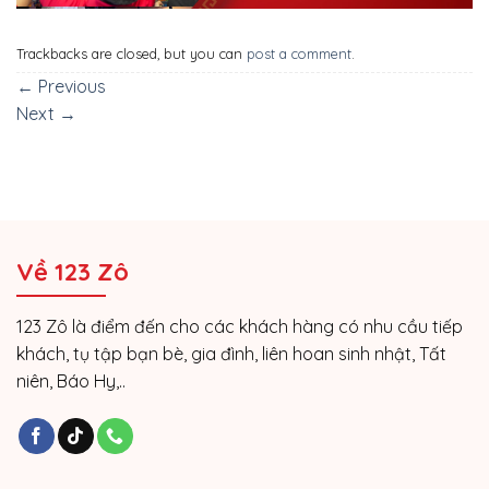
Trackbacks are closed, but you can
post a comment
.
←
Previous
Next
→
Về 123 Zô
123 Zô là điểm đến cho các khách hàng có nhu cầu tiếp
khách, tụ tập bạn bè, gia đình, liên hoan sinh nhật, Tất
niên, Báo Hy,..