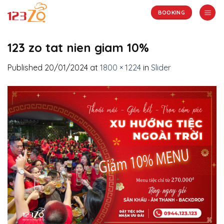
Skip
BOOKING
to
content
123 zo tat nien giam 10%
Published
20/01/2024
at
1800 × 1224
in
Slider