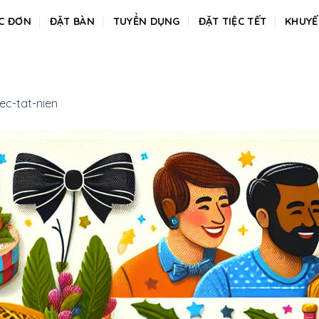
C ĐƠN
ĐẶT BÀN
TUYỂN DỤNG
ĐẶT TIỆC TẾT
KHUYẾ
ec-tat-nien