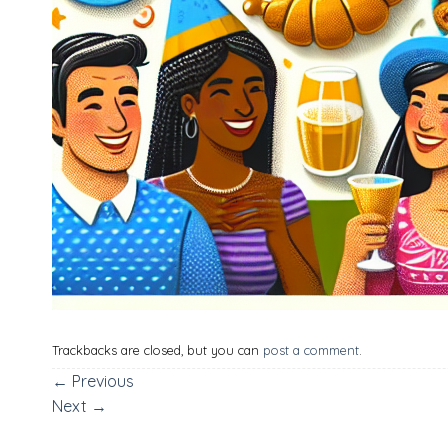
Trackbacks are closed, but you can
post a comment
.
←
Previous
Next
→