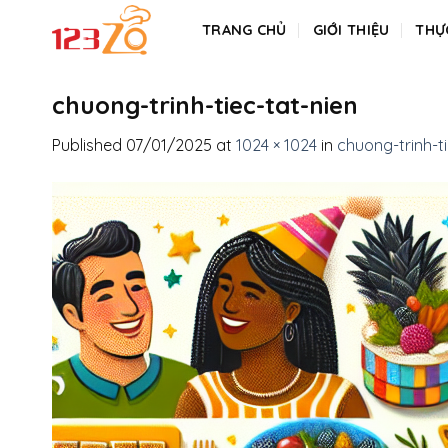
Skip
TRANG CHỦ
GIỚI THIỆU
THỰ
to
content
chuong-trinh-tiec-tat-nien
Published
07/01/2025
at
1024 × 1024
in
chuong-trinh-ti