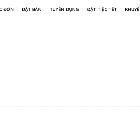
C ĐƠN
ĐẶT BÀN
TUYỂN DỤNG
ĐẶT TIỆC TẾT
KHUYẾ