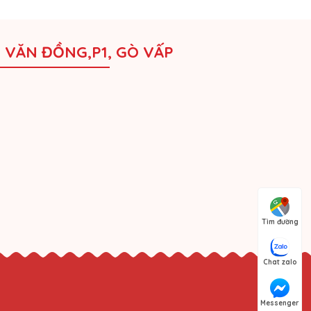
M VĂN ĐỒNG,P1, GÒ VẤP
Tìm đường
Chat zalo
Messenger