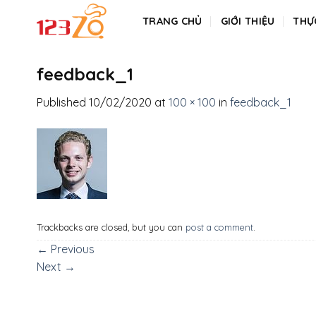
Skip
TRANG CHỦ
GIỚI THIỆU
THỰ
to
content
feedback_1
Published
10/02/2020
at
100 × 100
in
feedback_1
Trackbacks are closed, but you can
post a comment
.
←
Previous
Next
→