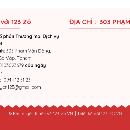
 với 123 Zô
ĐỊA CHỈ : 303 PHẠ
ổ phần Thương mại Dịch vụ
3
nh:
303 Phạm Văn Đồng,
 Gò Vấp, Tphcm.
0103023679
cấp ngày
7
:
094 412 31 23
yen123@gmail.com
© Bản quyền thuộc về 123-Zo.VN
Thiết kế bởi
123-ZO.VN