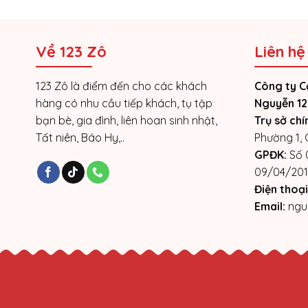
Về 123 Zô
Liên hệ
123 Zô là điểm đến cho các khách
Công ty C
hàng có nhu cầu tiếp khách, tụ tập
Nguyễn 12
bạn bè, gia đình, liên hoan sinh nhật,
Trụ sở chí
Tất niên, Báo Hy,..
Phường 1,
GPĐK:
Số 
09/04/201
Điện thoại
Email:
ngu