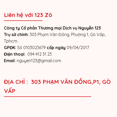
Liên hệ với 123 Zô
Công ty Cổ phần Thương mại Dịch vụ Nguyễn 123
Trụ sở chính:
303 Phạm Văn Đồng, Phường 1, Gò Vấp,
Tphcm.
GPĐK:
Số 0103023679
cấp ngày
09/04/2017
Điện thoại:
094 412 31 23
Email:
nguyen123@gmail.com
ĐỊA CHỈ : 303 PHẠM VĂN ĐỒNG,P1, GÒ
VẤP