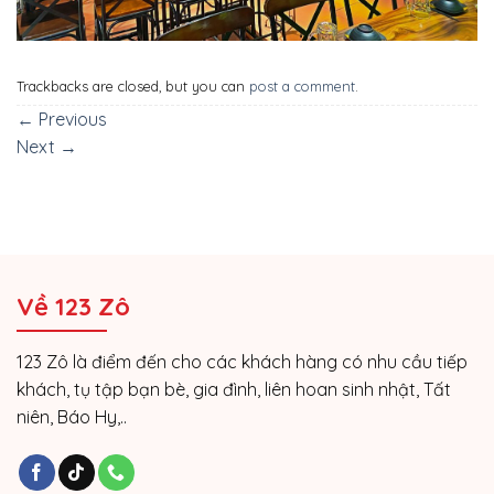
Trackbacks are closed, but you can
post a comment
.
←
Previous
Next
→
Về 123 Zô
123 Zô là điểm đến cho các khách hàng có nhu cầu tiếp
khách, tụ tập bạn bè, gia đình, liên hoan sinh nhật, Tất
niên, Báo Hy,..