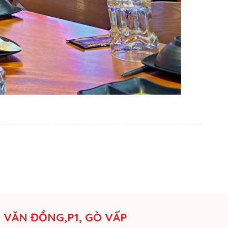
M VĂN ĐỒNG,P1, GÒ VẤP