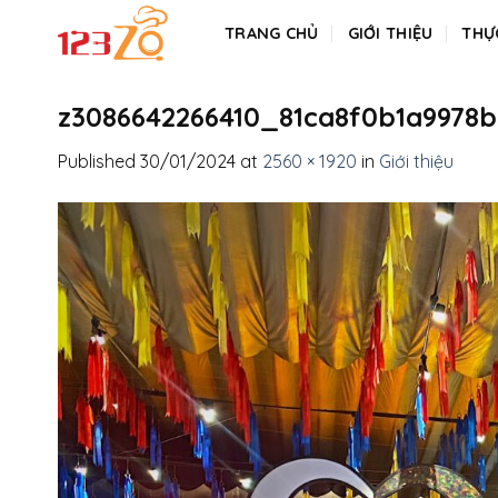
Skip
TRANG CHỦ
GIỚI THIỆU
THỰ
to
content
z3086642266410_81ca8f0b1a9978
Published
30/01/2024
at
2560 × 1920
in
Giới thiệu