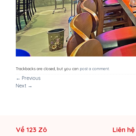
Trackbacks are closed, but you can
post a comment
.
←
Previous
Next
→
Về 123 Zô
Liên hệ