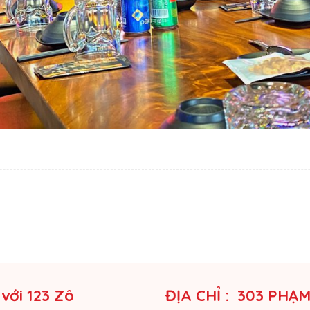
 với 123 Zô
ĐỊA CHỈ : 303 PHẠ