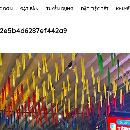
C ĐƠN
ĐẶT BÀN
TUYỂN DỤNG
ĐẶT TIỆC TẾT
KHUYẾ
b2e5b4d6287ef442a9