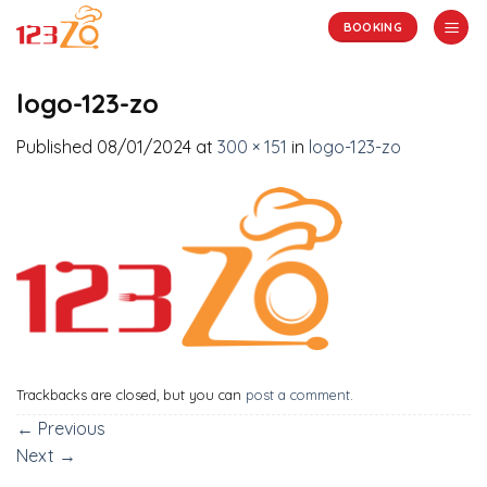
Skip
BOOKING
to
content
logo-123-zo
Published
08/01/2024
at
300 × 151
in
logo-123-zo
Trackbacks are closed, but you can
post a comment
.
←
Previous
Next
→