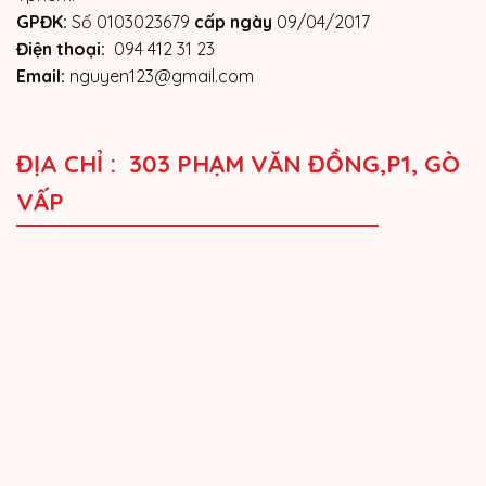
GPĐK:
Số 0103023679
cấp ngày
09/04/2017
Điện thoại:
094 412 31 23
Email:
nguyen123@gmail.com
ĐỊA CHỈ : 303 PHẠM VĂN ĐỒNG,P1, GÒ
VẤP