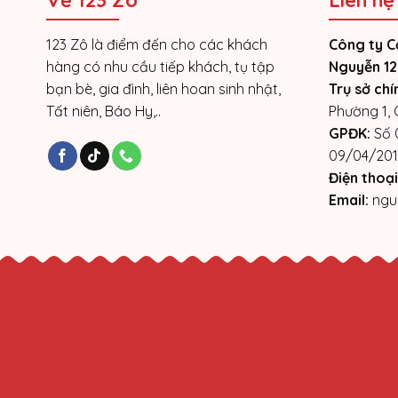
Về 123 Zô
Liên hệ
123 Zô là điểm đến cho các khách
Công ty C
hàng có nhu cầu tiếp khách, tụ tập
Nguyễn 12
bạn bè, gia đình, liên hoan sinh nhật,
Trụ sở chí
Tất niên, Báo Hy,..
Phường 1,
GPĐK:
Số 
09/04/201
Điện thoại
Email:
ngu