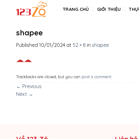
Skip
TRANG CHỦ
GIỚI THIỆU
THỰ
to
content
shapee
Published
10/01/2024
at
52 × 8
in
shapee
Trackbacks are closed, but you can
post a comment
.
←
Previous
Next
→