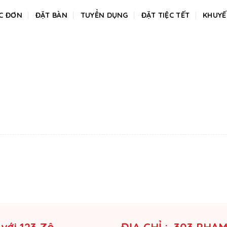
C ĐƠN
ĐẶT BÀN
TUYỂN DỤNG
ĐẶT TIỆC TẾT
KHUYẾ