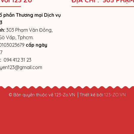
 với 123 Zô
ĐỊA CHỈ : 303 PHẠ
ổ phần Thương mại Dịch vụ
3
nh:
303 Phạm Văn Đồng,
 Gò Vấp, Tphcm.
0103023679
cấp ngày
7
:
094 412 31 23
yen123@gmail.com
© Bản quyền thuộc về 123-Zo.VN
Thiết kế bởi
123-ZO.VN