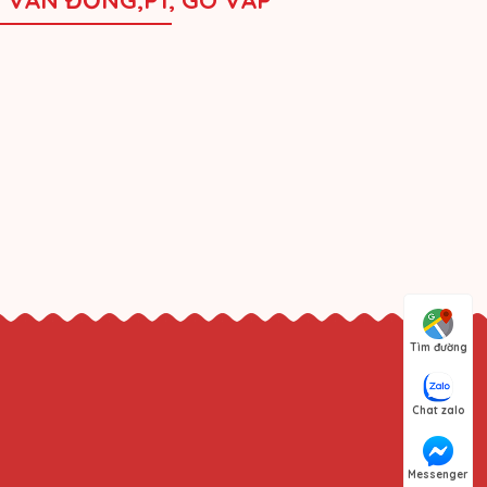
M VĂN ĐỒNG,P1, GÒ VẤP
Tìm đường
Chat zalo
Messenger