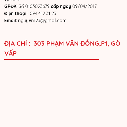
GPĐK:
Số 0103023679
cấp ngày
09/04/2017
Điện thoại:
094 412 31 23
Email:
nguyen123@gmail.com
ĐỊA CHỈ : 303 PHẠM VĂN ĐỒNG,P1, GÒ
VẤP