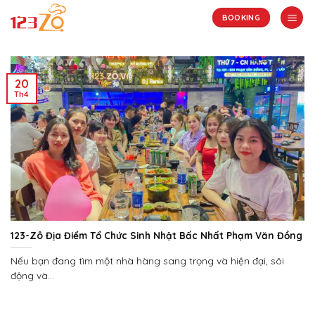
Skip
BOOKING
to
content
20
Th4
123-Zô Địa Điểm Tổ Chức Sinh Nhật Bấc Nhất Phạm Văn Đồng
Nếu bạn đang tìm một nhà hàng sang trọng và hiện đại, sôi
động và...