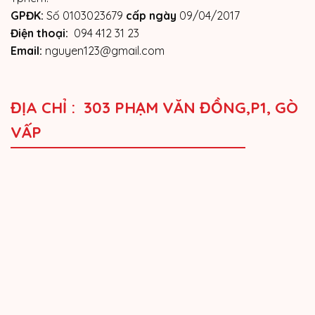
GPĐK:
Số 0103023679
cấp ngày
09/04/2017
Điện thoại:
094 412 31 23
Email:
nguyen123@gmail.com
ĐỊA CHỈ : 303 PHẠM VĂN ĐỒNG,P1, GÒ
VẤP