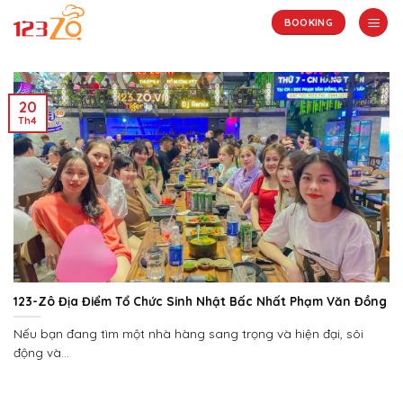
Skip
BOOKING
to
content
20
Th4
123-Zô Địa Điểm Tổ Chức Sinh Nhật Bấc Nhất Phạm Văn Đồng
Nếu bạn đang tìm một nhà hàng sang trọng và hiện đại, sôi
động và...