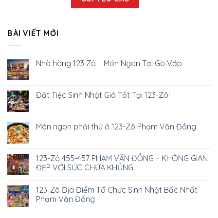
BÀI VIẾT MỚI
Nhà hàng 123 Zô – Món Ngon Tại Gò Vấp
Đặt Tiệc Sinh Nhật Giá Tốt Tại 123-Zô!
Món ngon phải thử ở 123-Zô Phạm Văn Đồng
123-Zô 455-457 PHẠM VĂN ĐỒNG – KHÔNG GIAN
ĐẸP VỚI SỨC CHỨA KHỦNG
123-Zô Địa Điểm Tổ Chức Sinh Nhật Bấc Nhất
Phạm Văn Đồng