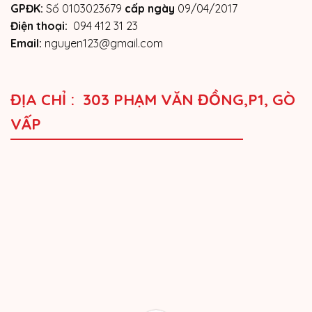
GPĐK:
Số 0103023679
cấp ngày
09/04/2017
Điện thoại:
094 412 31 23
Email:
nguyen123@gmail.com
ĐỊA CHỈ : 303 PHẠM VĂN ĐỒNG,P1, GÒ
VẤP