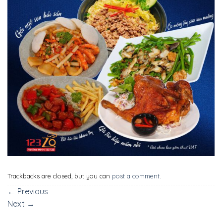
Trackbacks are closed, but you can
post a comment
.
←
Previous
Next
→