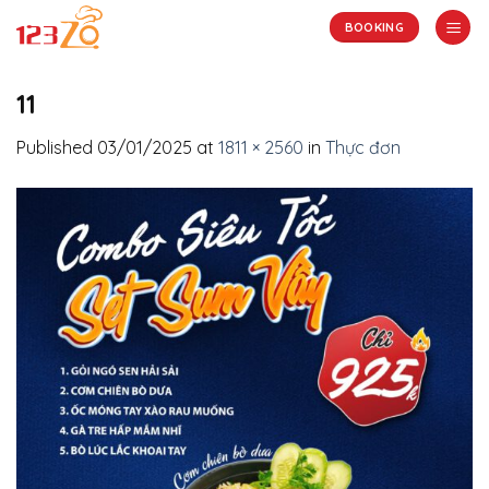
Skip
BOOKING
to
content
11
Published
03/01/2025
at
1811 × 2560
in
Thực đơn