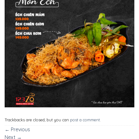
Trackbacks are closed, but you can
post a comment
.
←
Previous
Next
→