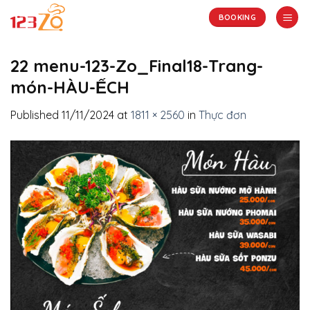
Skip
BOOKING
to
content
22 menu-123-Zo_Final18-Trang-
món-HÀU-ẾCH
Published
11/11/2024
at
1811 × 2560
in
Thực đơn