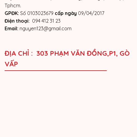
Tphcm.
GPĐK:
Số 0103023679
cấp ngày
09/04/2017
Điện thoại:
094 412 31 23
Email:
nguyen123@gmail.com
ĐỊA CHỈ : 303 PHẠM VĂN ĐỒNG,P1, GÒ
VẤP