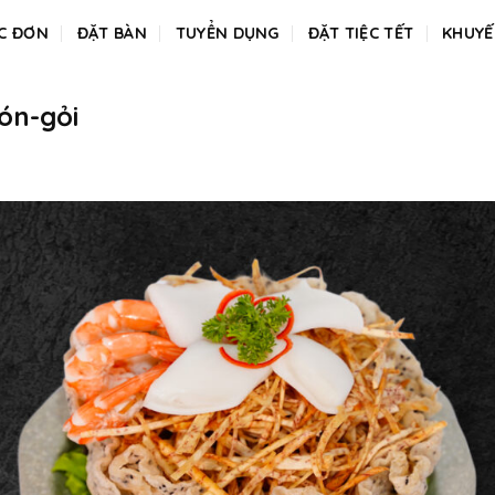
C ĐƠN
ĐẶT BÀN
TUYỂN DỤNG
ĐẶT TIỆC TẾT
KHUYẾ
n-gỏi