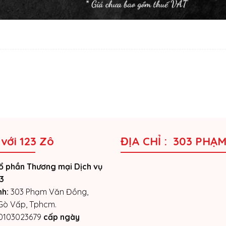
 với 123 Zô
ĐỊA CHỈ : 303 PHẠ
ổ phần Thương mại Dịch vụ
3
nh:
303 Phạm Văn Đồng,
 Gò Vấp, Tphcm.
0103023679
cấp ngày