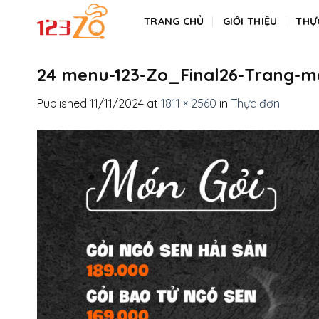
Skip
TRANG CHỦ
GIỚI THIỆU
THỰ
to
content
24 menu-123-Zo_Final26-Trang-mó
Published
11/11/2024
at
1811 × 2560
in
Thực đơn