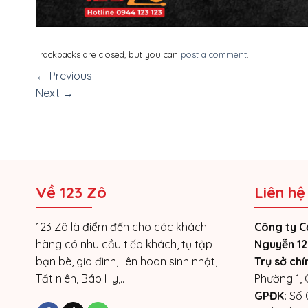
Trackbacks are closed, but you can
post a comment
.
←
Previous
Next
→
Về 123 Zô
Liên hệ
123 Zô là điểm đến cho các khách
Công ty C
hàng có nhu cầu tiếp khách, tụ tập
Nguyễn 12
bạn bè, gia đình, liên hoan sinh nhật,
Trụ sở chí
Tất niên, Báo Hy,..
Phường 1,
GPĐK:
Số 