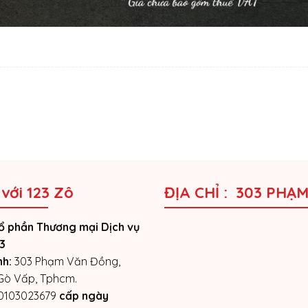
 với 123 Zô
ĐỊA CHỈ : 303 PHẠ
ổ phần Thương mại Dịch vụ
3
nh:
303 Phạm Văn Đồng,
 Gò Vấp, Tphcm.
0103023679
cấp ngày