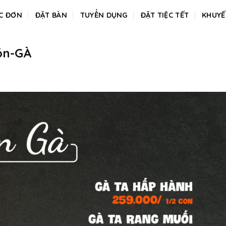
C ĐƠN
ĐẶT BÀN
TUYỂN DỤNG
ĐẶT TIỆC TẾT
KHUYẾ
́n-GÀ