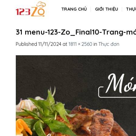
Skip
TRANG CHỦ
GIỚI THIỆU
THỰ
to
content
31 menu-123-Zo_Final10-Trang-mo
Published
11/11/2024
at
1811 × 2560
in
Thực đơn