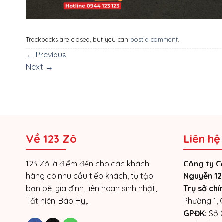
Trackbacks are closed, but you can
post a comment
.
←
Previous
Next
→
Về 123 Zô
Liên hệ
123 Zô là điểm đến cho các khách
Công ty C
hàng có nhu cầu tiếp khách, tụ tập
Nguyễn 12
bạn bè, gia đình, liên hoan sinh nhật,
Trụ sở chí
Tất niên, Báo Hy,..
Phường 1,
GPĐK:
Số 