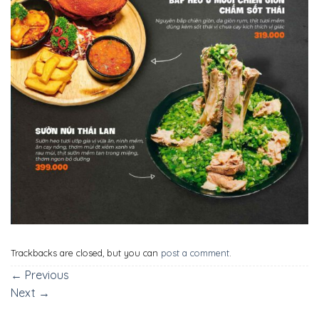
Trackbacks are closed, but you can
post a comment
.
←
Previous
Next
→