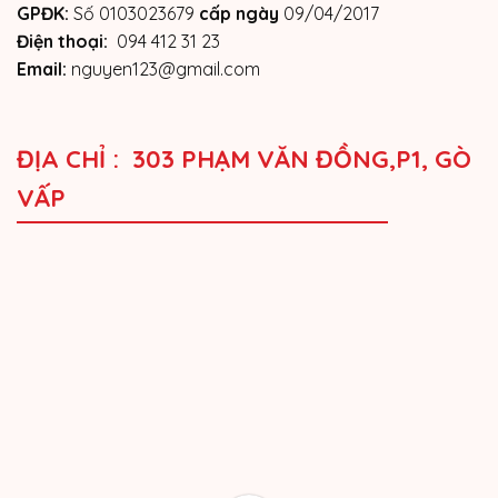
GPĐK:
Số 0103023679
cấp ngày
09/04/2017
Điện thoại:
094 412 31 23
Email:
nguyen123@gmail.com
ĐỊA CHỈ : 303 PHẠM VĂN ĐỒNG,P1, GÒ
VẤP