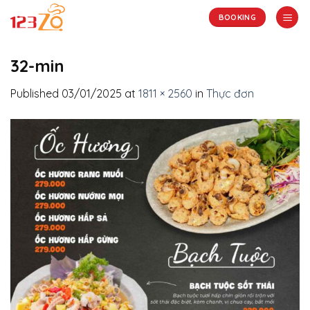
Skip
BOOKING
to
content
32-min
Published
03/01/2025
at
1811 × 2560
in
Thực đơn