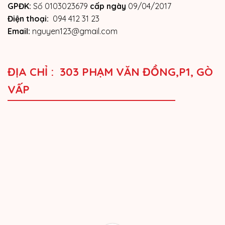
GPĐK:
Số 0103023679
cấp ngày
09/04/2017
Điện thoại:
094 412 31 23
Email:
nguyen123@gmail.com
ĐỊA CHỈ : 303 PHẠM VĂN ĐỒNG,P1, GÒ
VẤP