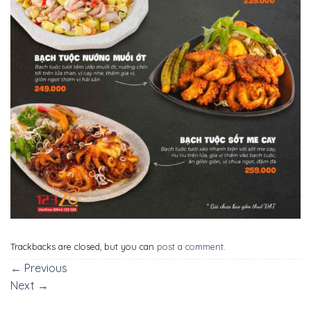
Trackbacks are closed, but you can
post a comment
.
←
Previous
Next
→