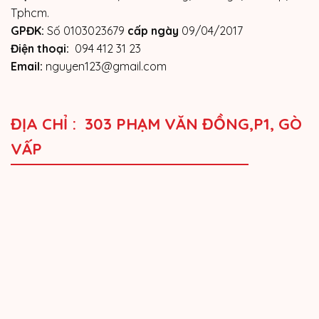
Tphcm.
GPĐK:
Số 0103023679
cấp ngày
09/04/2017
Điện thoại:
094 412 31 23
Email:
nguyen123@gmail.com
ĐỊA CHỈ : 303 PHẠM VĂN ĐỒNG,P1, GÒ
VẤP