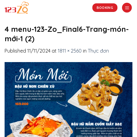
Skip
BOOKING
to
content
4 menu-123-Zo_Final6-Trang-món-
mới-1 (2)
Published
11/11/2024
at
1811 × 2560
in
Thực đơn