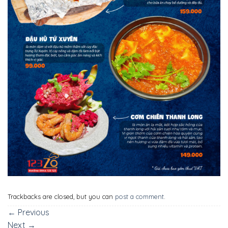
Trackbacks are closed, but you can
post a comment
.
←
Previous
Next
→