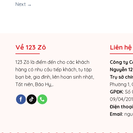
Next
→
Về 123 Zô
Liên hệ
123 Zô là điểm đến cho các khách
Công ty C
hàng có nhu cầu tiếp khách, tụ tập
Nguyễn 12
bạn bè, gia đình, liên hoan sinh nhật,
Trụ sở chí
Tất niên, Báo Hy,..
Phường 1,
GPĐK:
Số 
09/04/201
Điện thoại
Email:
ngu