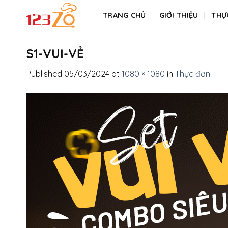
Skip
TRANG CHỦ
GIỚI THIỆU
THỰ
to
content
S1-VUI-VẺ
Published
05/03/2024
at
1080 × 1080
in
Thực đơn