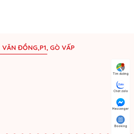
M VĂN ĐỒNG,P1, GÒ VẤP
Tìm đường
Chat zalo
Messenger
Booking