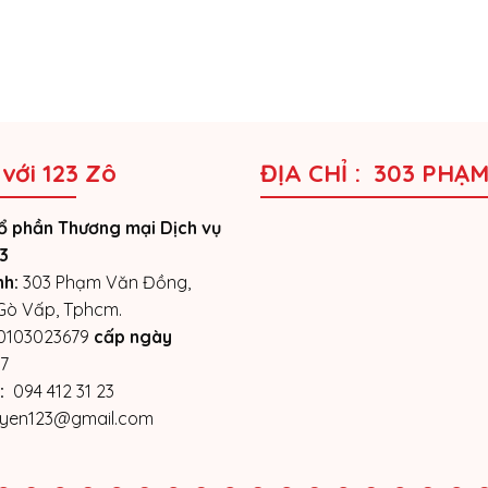
 với 123 Zô
ĐỊA CHỈ : 303 PHẠ
ổ phần Thương mại Dịch vụ
3
nh:
303 Phạm Văn Đồng,
 Gò Vấp, Tphcm.
0103023679
cấp ngày
7
:
094 412 31 23
yen123@gmail.com