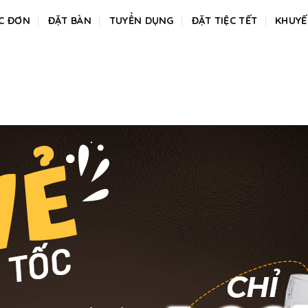
C ĐƠN
ĐẶT BÀN
TUYỂN DỤNG
ĐẶT TIỆC TẾT
KHUYẾ