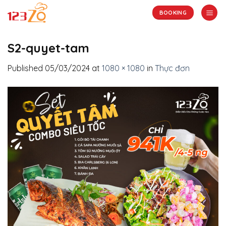
Skip
BOOKING
to
content
S2-quyet-tam
Published
05/03/2024
at
1080 × 1080
in
Thực đơn