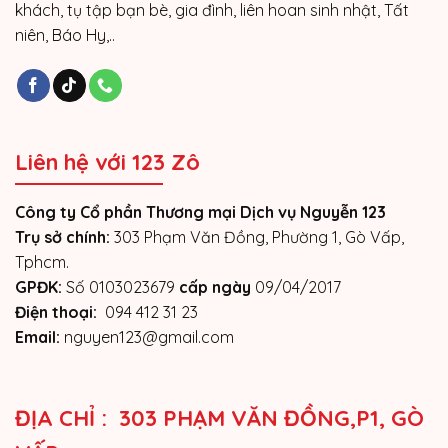
khách, tụ tập bạn bè, gia đình, liên hoan sinh nhật, Tất
niên, Báo Hy,..
Liên hệ với 123 Zô
Công ty Cổ phần Thương mại Dịch vụ Nguyễn 123
Trụ sở chính:
303 Phạm Văn Đồng, Phường 1, Gò Vấp,
Tphcm.
GPĐK:
Số 0103023679
cấp ngày
09/04/2017
Điện thoại:
094 412 31 23
Email:
nguyen123@gmail.com
ĐỊA CHỈ : 303 PHẠM VĂN ĐỒNG,P1, GÒ