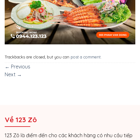
Trackbacks are closed, but you can
post a comment
.
←
Previous
Next
→
Về 123 Zô
123 Zô là điểm đến cho các khách hàng có nhu cầu tiếp