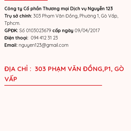
Công ty Cổ phần Thương mại Dịch vụ Nguyễn 123
Trụ sở chính:
303 Phạm Văn Đồng, Phường 1, Gò Vấp,
Tphcm.
GPĐK:
Số 0103023679
cấp ngày
09/04/2017
Điện thoại:
094 412 31 23
Email:
nguyen123@gmail.com
ĐỊA CHỈ : 303 PHẠM VĂN ĐỒNG,P1, GÒ
VẤP