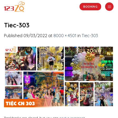
Skip
BOOKING
to
content
Tiec-303
Published
09/03/2022
at
8000 × 4501
in
Tiec-303
Trackbacks are closed, but you can
post a comment
.