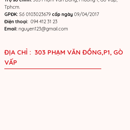
Tphcm.
GPĐK:
Số 0103023679
cấp ngày
09/04/2017
Điện thoại:
094 412 31 23
Email:
nguyen123@gmail.com
ĐỊA CHỈ : 303 PHẠM VĂN ĐỒNG,P1, GÒ
VẤP