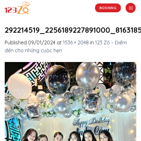
Skip
BOOKING
to
content
292214519_2256189227891000_816318
Published
09/01/2024
at
1536 × 2048
in
123 Zô – Điểm
đến cho những cuộc hẹn