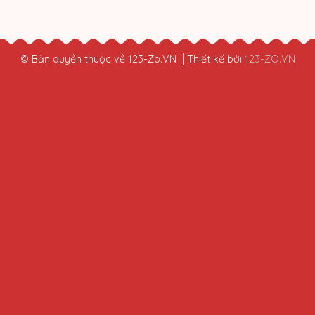
© Bản quyền thuộc về 123-Zo.VN
Thiết kế bởi
123-ZO.VN