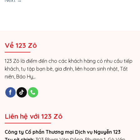
Next
→
Về 123 Zô
123 Zô là điểm đến cho các khách hàng có nhu cầu tiếp
khách, tụ tập bạn bè, gia đình, liên hoan sinh nhật, Tất
niên, Báo Hy,..
Liên hệ với 123 Zô
Công ty Cổ phần Thương mại Dịch vụ Nguyễn 123
Trụ sở chính:
303 Phạm Văn Đồng, Phường 1, Gò Vấp,