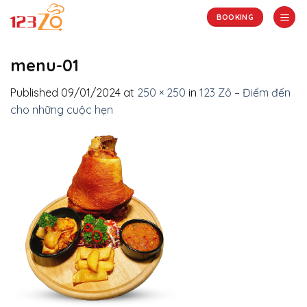
Skip
BOOKING
to
content
menu-01
Published
09/01/2024
at
250 × 250
in
123 Zô – Điểm đến
cho những cuộc hẹn