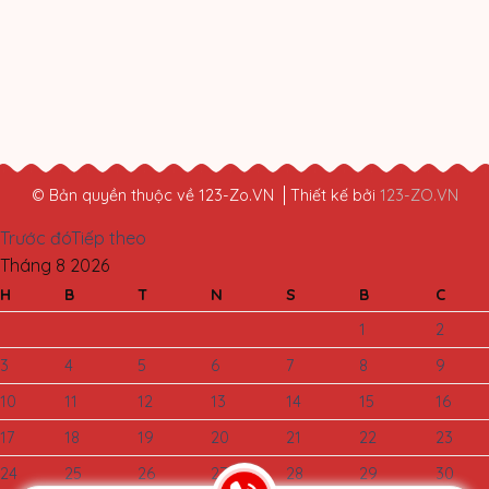
© Bản quyền thuộc về 123-Zo.VN
Thiết kế bởi
123-ZO.VN
Trước đó
Tiếp theo
Tháng 8
2026
H
B
T
N
S
B
C
1
2
3
4
5
6
7
8
9
10
11
12
13
14
15
16
17
18
19
20
21
22
23
24
25
26
27
28
29
30