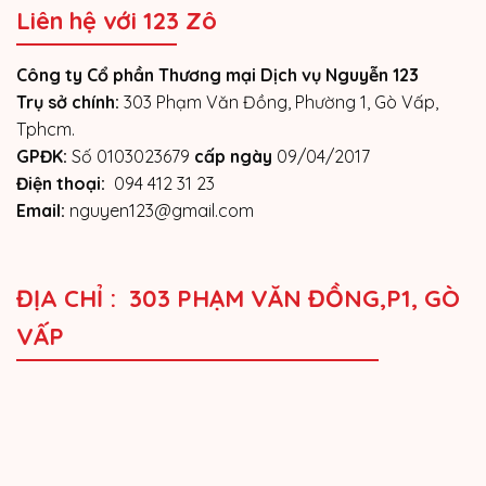
Liên hệ với 123 Zô
Công ty Cổ phần Thương mại Dịch vụ Nguyễn 123
Trụ sở chính:
303 Phạm Văn Đồng, Phường 1, Gò Vấp,
Tphcm.
GPĐK:
Số 0103023679
cấp ngày
09/04/2017
Điện thoại:
094 412 31 23
Email:
nguyen123@gmail.com
ĐỊA CHỈ : 303 PHẠM VĂN ĐỒNG,P1, GÒ
VẤP