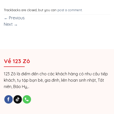
Trackbacks are closed, but you can
post a comment
.
←
Previous
Next
→
Về 123 Zô
123 Zô là điểm đến cho các khách hàng có nhu cầu tiếp
khách, tụ tập bạn bè, gia đình, liên hoan sinh nhật, Tất
niên, Báo Hy,..