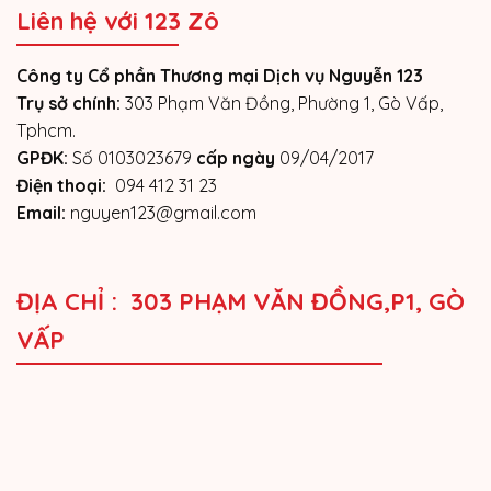
Liên hệ với 123 Zô
Công ty Cổ phần Thương mại Dịch vụ Nguyễn 123
Trụ sở chính:
303 Phạm Văn Đồng, Phường 1, Gò Vấp,
Tphcm.
GPĐK:
Số 0103023679
cấp ngày
09/04/2017
Điện thoại:
094 412 31 23
Email:
nguyen123@gmail.com
ĐỊA CHỈ : 303 PHẠM VĂN ĐỒNG,P1, GÒ
VẤP