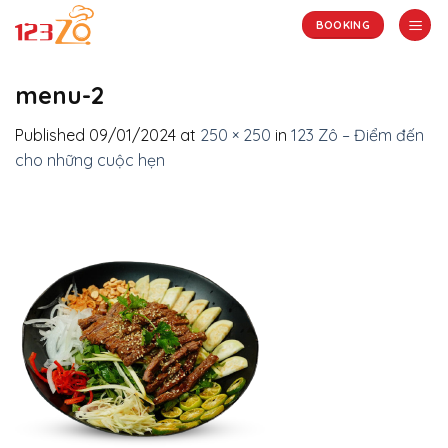
Skip
BOOKING
to
content
menu-2
Published
09/01/2024
at
250 × 250
in
123 Zô – Điểm đến
cho những cuộc hẹn