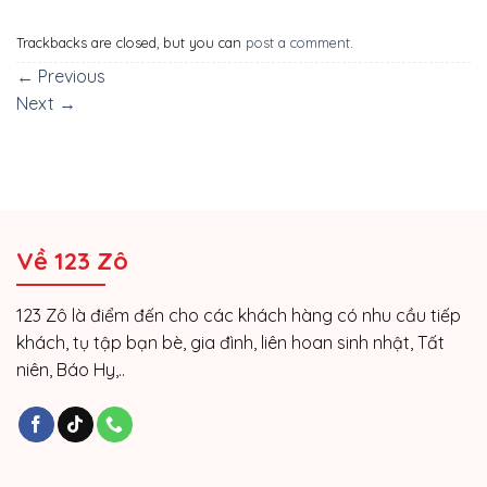
Trackbacks are closed, but you can
post a comment
.
←
Previous
Next
→
Về 123 Zô
123 Zô là điểm đến cho các khách hàng có nhu cầu tiếp
khách, tụ tập bạn bè, gia đình, liên hoan sinh nhật, Tất
niên, Báo Hy,..