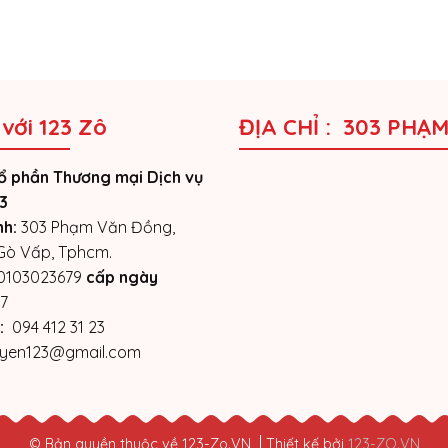
 với 123 Zô
ĐỊA CHỈ : 303 PHẠ
ổ phần Thương mại Dịch vụ
3
nh:
303 Phạm Văn Đồng,
 Gò Vấp, Tphcm.
0103023679
cấp ngày
7
:
094 412 31 23
yen123@gmail.com
© Bản quyền thuộc về 123-Zo.VN
Thiết kế bởi
123-ZO.VN