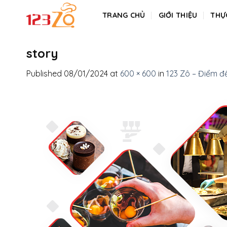
Skip
TRANG CHỦ
GIỚI THIỆU
THỰ
to
content
story
Published
08/01/2024
at
600 × 600
in
123 Zô – Điểm đ