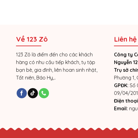
Về 123 Zô
Liên hệ
123 Zô là điểm đến cho các khách
Công ty C
hàng có nhu cầu tiếp khách, tụ tập
Nguyễn 12
bạn bè, gia đình, liên hoan sinh nhật,
Trụ sở chí
Tất niên, Báo Hy,..
Phường 1,
GPĐK:
Số 
09/04/201
Điện thoại
Email:
ngu