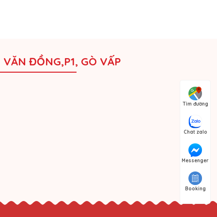
M VĂN ĐỒNG,P1, GÒ VẤP
Tìm đường
Chat zalo
Messenger
Booking