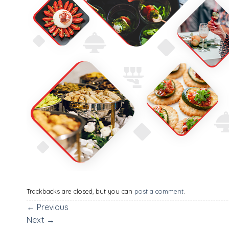
Trackbacks are closed, but you can
post a comment
.
←
Previous
Next
→