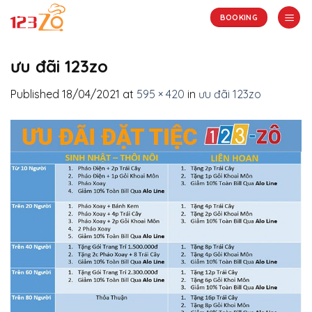
Skip
BOOKING
to
content
ưu đãi 123zo
Published
18/04/2021
at
595 × 420
in
ưu đãi 123zo