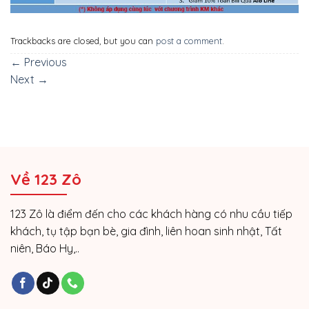
Trackbacks are closed, but you can
post a comment
.
←
Previous
Next
→
Về 123 Zô
123 Zô là điểm đến cho các khách hàng có nhu cầu tiếp
khách, tụ tập bạn bè, gia đình, liên hoan sinh nhật, Tất
niên, Báo Hy,..