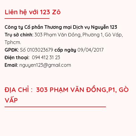
Liên hệ với 123 Zô
Công ty Cổ phần Thương mại Dịch vụ Nguyễn 123
Trụ sở chính:
303 Phạm Văn Đồng, Phường 1, Gò Vấp,
Tphcm.
GPĐK:
Số 0103023679
cấp ngày
09/04/2017
Điện thoại:
094 412 31 23
Email:
nguyen123@gmail.com
ĐỊA CHỈ : 303 PHẠM VĂN ĐỒNG,P1, GÒ
VẤP