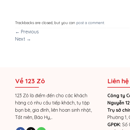
Trackbacks are closed, but you can
post a comment
.
←
Previous
Next
→
Về 123 Zô
Liên hệ
123 Zô là điểm đến cho các khách
Công ty C
hàng có nhu cầu tiếp khách, tụ tập
Nguyễn 12
bạn bè, gia đình, liên hoan sinh nhật,
Trụ sở chí
Tất niên, Báo Hy,..
Phường 1,
GPĐK:
Số 