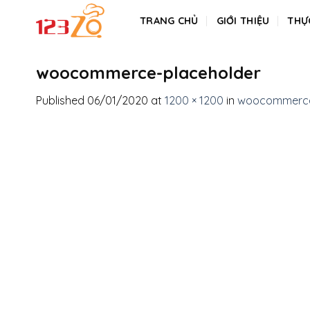
Skip
TRANG CHỦ
GIỚI THIỆU
THỰ
to
content
woocommerce-placeholder
Published
06/01/2020
at
1200 × 1200
in
woocommerce