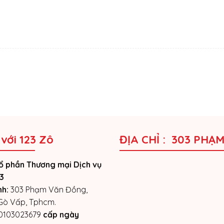
 với 123 Zô
ĐỊA CHỈ : 303 PHẠ
ổ phần Thương mại Dịch vụ
3
nh:
303 Phạm Văn Đồng,
 Gò Vấp, Tphcm.
0103023679
cấp ngày