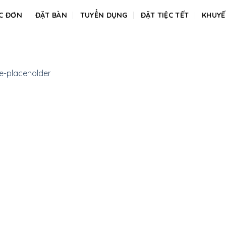
C ĐƠN
ĐẶT BÀN
TUYỂN DỤNG
ĐẶT TIỆC TẾT
KHUYẾ
-placeholder