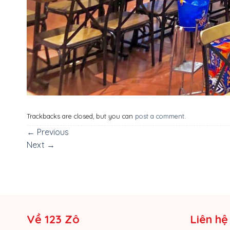
Trackbacks are closed, but you can
post a comment
.
←
Previous
Next
→
Về 123 Zô
Liên hệ