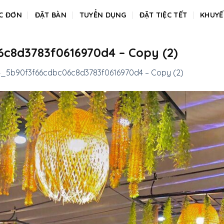
C ĐƠN
ĐẶT BÀN
TUYỂN DỤNG
ĐẶT TIỆC TẾT
KHUYẾ
c8d3783f0616970d4 – Copy (2)
_5b90f3f66cdbc06c8d3783f0616970d4 – Copy (2)