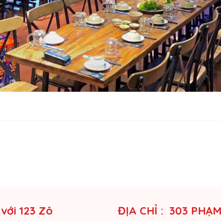
 với 123 Zô
ĐỊA CHỈ : 303 PHẠ