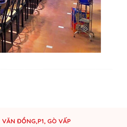
M VĂN ĐỒNG,P1, GÒ VẤP