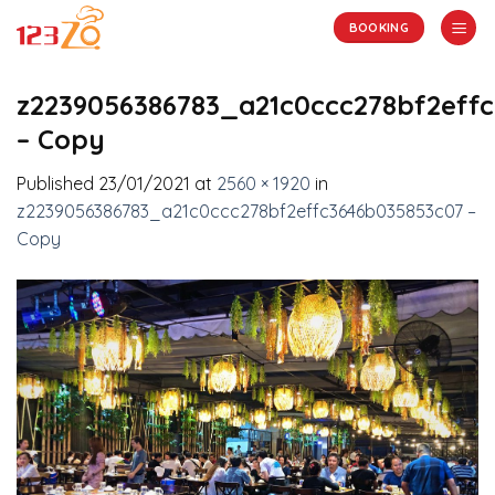
Skip
BOOKING
to
content
z2239056386783_a21c0ccc278bf2eff
– Copy
Published
23/01/2021
at
2560 × 1920
in
z2239056386783_a21c0ccc278bf2effc3646b035853c07 –
Copy