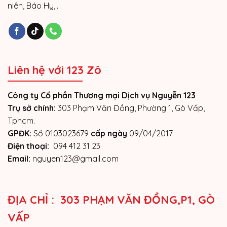
niên, Báo Hy,..
Liên hệ với 123 Zô
Công ty Cổ phần Thương mại Dịch vụ Nguyễn 123
Trụ sở chính:
303 Phạm Văn Đồng, Phường 1, Gò Vấp,
Tphcm.
GPĐK:
Số 0103023679
cấp ngày
09/04/2017
Điện thoại:
094 412 31 23
Email:
nguyen123@gmail.com
ĐỊA CHỈ : 303 PHẠM VĂN ĐỒNG,P1, GÒ
VẤP