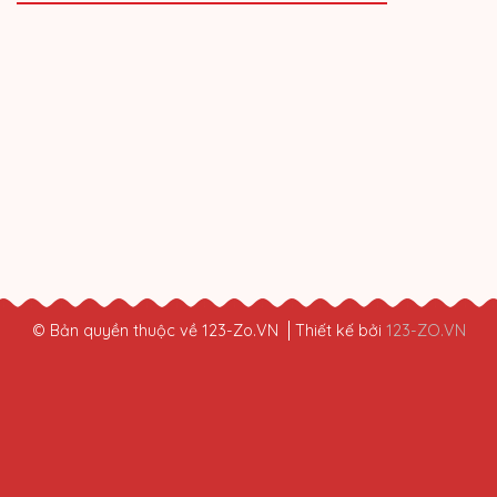
© Bản quyền thuộc về 123-Zo.VN
Thiết kế bởi
123-ZO.VN