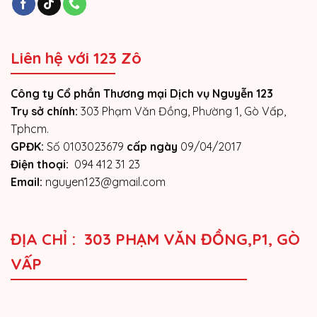
Liên hệ với 123 Zô
Công ty Cổ phần Thương mại Dịch vụ Nguyễn 123
Trụ sở chính:
303 Phạm Văn Đồng, Phường 1, Gò Vấp,
Tphcm.
GPĐK:
Số 0103023679
cấp ngày
09/04/2017
Điện thoại:
094 412 31 23
Email:
nguyen123@gmail.com
ĐỊA CHỈ : 303 PHẠM VĂN ĐỒNG,P1, GÒ
VẤP