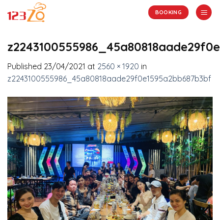
Skip
BOOKING
to
content
z2243100555986_45a80818aade29f0
Published
23/04/2021
at
2560 × 1920
in
z2243100555986_45a80818aade29f0e1595a2bb687b3bf