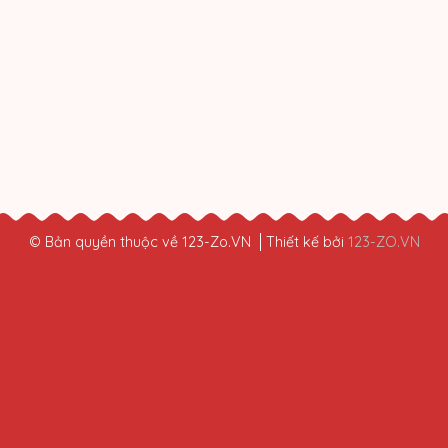
© Bản quyền thuộc về 123-Zo.VN
Thiết kế bởi
123-ZO.VN