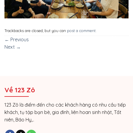
Trackbacks are closed, but you can
post a comment
.
←
Previous
Next
→
Về 123 Zô
123 Zô là điểm đến cho các khách hàng có nhu cầu tiếp
khách, tụ tập bạn bè, gia đình, liên hoan sinh nhật, Tất
niên, Báo Hy,..