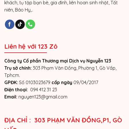
khách, tụ tập bạn bè, gia đình, liên hoan sinh nhật, Tất
niên, Báo Hy,..
Liên hệ với 123 Zô
Công ty Cổ phần Thương mại Dịch vụ Nguyễn 123
Trụ sở chính:
303 Phạm Văn Đồng, Phường 1, Gò Vấp,
Tphcm.
GPĐK:
Số 0103023679
cấp ngày
09/04/2017
Điện thoại:
094 412 31 23
Email:
nguyen123@gmail.com
ĐỊA CHỈ : 303 PHẠM VĂN ĐỒNG,P1, GÒ