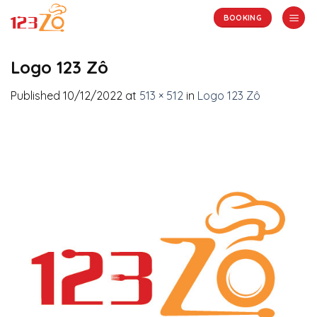
Skip
BOOKING
to
content
Logo 123 Zô
Published
10/12/2022
at
513 × 512
in
Logo 123 Zô