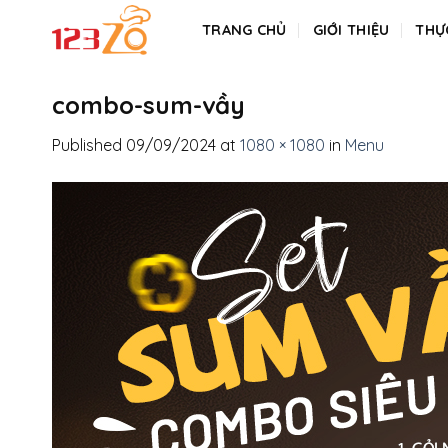
Skip
TRANG CHỦ
GIỚI THIỆU
THỰ
to
content
combo-sum-vầy
Published
09/09/2024
at
1080 × 1080
in
Menu