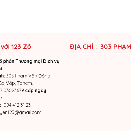
 với 123 Zô
ĐỊA CHỈ : 303 PHẠ
ổ phần Thương mại Dịch vụ
3
nh:
303 Phạm Văn Đồng,
 Gò Vấp, Tphcm.
0103023679
cấp ngày
7
:
094 412 31 23
yen123@gmail.com