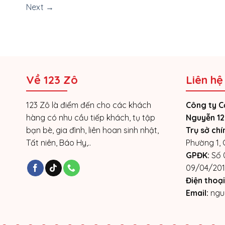
Next
→
Về 123 Zô
Liên hệ
123 Zô là điểm đến cho các khách
Công ty C
hàng có nhu cầu tiếp khách, tụ tập
Nguyễn 12
bạn bè, gia đình, liên hoan sinh nhật,
Trụ sở chí
Tất niên, Báo Hy,..
Phường 1,
GPĐK:
Số 
09/04/201
Điện thoại
Email:
ngu