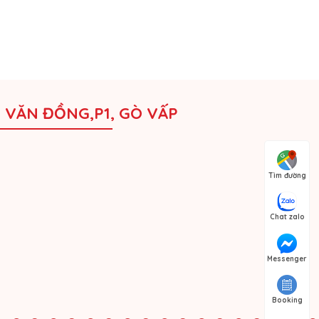
M VĂN ĐỒNG,P1, GÒ VẤP
Tìm đường
Chat zalo
Messenger
Booking