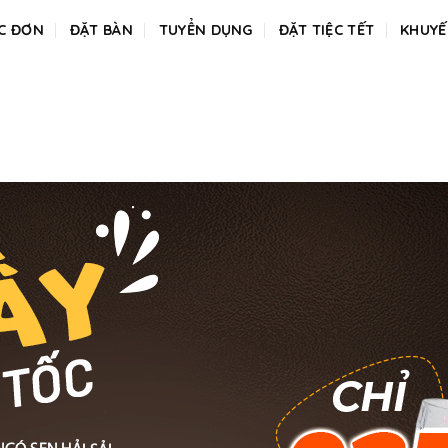
C ĐƠN
ĐẶT BÀN
TUYỂN DỤNG
ĐẶT TIỆC TẾT
KHUYẾ