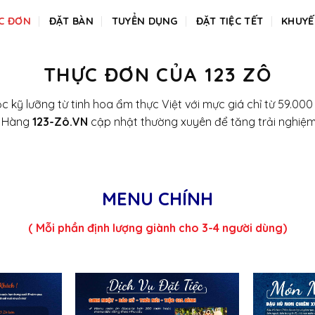
C ĐƠN
ĐẶT BÀN
TUYỂN DỤNG
ĐẶT TIỆC TẾT
KHUYẾ
THỰC ĐƠN CỦA 123 ZÔ
c kỹ lưỡng từ tinh hoa ẩm thực Việt với mực giá chỉ từ 59.00
à Hàng
123-Zô.VN
cập nhật thường xuyên để tăng trải nghiệm
MENU CHÍNH
( Mỗi phần định lượng giành cho 3-4 người dùng)