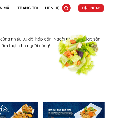
N MÃI
TRANG TRÍ
LIÊN HỆ
ĐẶT NGAY
0 cùng nhiều ưu đãi hấp dẫn. Ngoài ra những đặc sản
 ẩm thực cho người dùng!