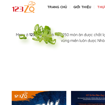
Skip
TRANG CHỦ
GIỚI THIỆU
THỰ
to
content
Menu ở
123-Zô.VN v
ới hơn 250 món ăn được chắt lọ
vùng miền luôn được Nh