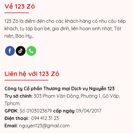
Về 123 Zô
123 Zô là điểm đến cho các khách hàng có nhu cầu tiếp
khách, tụ tập bạn bè, gia đình, liên hoan sinh nhật, Tất
niên, Báo Hy,..
Liên hệ với 123 Zô
Công ty Cổ phần Thương mại Dịch vụ Nguyễn 123
Trụ sở chính:
303 Phạm Văn Đồng, Phường 1, Gò Vấp,
Tphcm.
GPĐK:
Số 0103023679
cấp ngày
09/04/2017
Điện thoại:
094 412 31 23
Email:
nguyen123@gmail.com