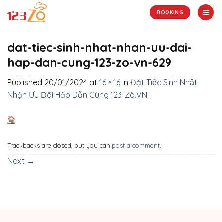
Skip
BOOKING
to
content
dat-tiec-sinh-nhat-nhan-uu-dai-
hap-dan-cung-123-zo-vn-629
Published
20/01/2024
at
16 × 16
in
Đặt Tiệc Sinh Nhật
Nhận Ưu Đãi Hấp Dẫn Cùng 123-Zô.VN.
Trackbacks are closed, but you can
post a comment
.
Next
→