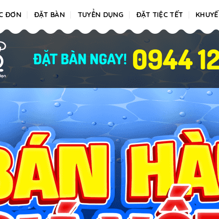
C ĐƠN
ĐẶT BÀN
TUYỂN DỤNG
ĐẶT TIỆC TẾT
KHUYẾ