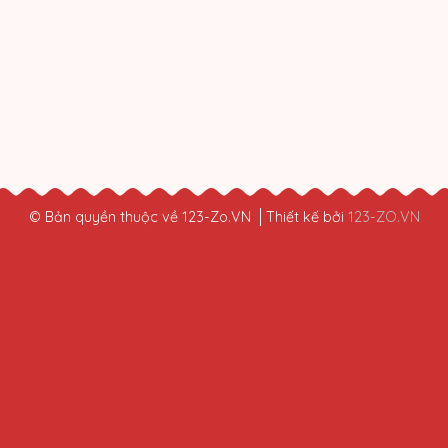
© Bản quyền thuộc về 123-Zo.VN
Thiết kế bởi
123-ZO.VN