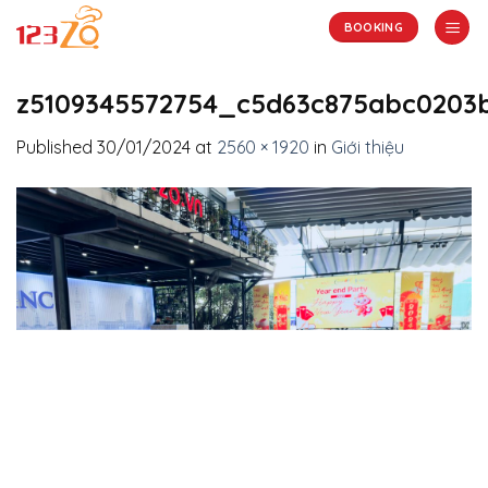
Skip
BOOKING
to
content
z5109345572754_c5d63c875abc0203
Published
30/01/2024
at
2560 × 1920
in
Giới thiệu