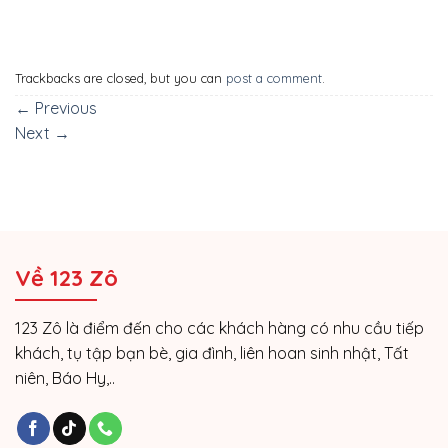
Trackbacks are closed, but you can
post a comment
.
←
Previous
Next
→
Về 123 Zô
123 Zô là điểm đến cho các khách hàng có nhu cầu tiếp
khách, tụ tập bạn bè, gia đình, liên hoan sinh nhật, Tất
niên, Báo Hy,..