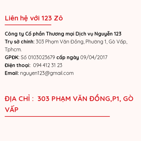
Liên hệ với 123 Zô
Công ty Cổ phần Thương mại Dịch vụ Nguyễn 123
Trụ sở chính:
303 Phạm Văn Đồng, Phường 1, Gò Vấp,
Tphcm.
GPĐK:
Số 0103023679
cấp ngày
09/04/2017
Điện thoại:
094 412 31 23
Email:
nguyen123@gmail.com
ĐỊA CHỈ : 303 PHẠM VĂN ĐỒNG,P1, GÒ
VẤP