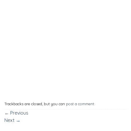
Trackbacks are closed, but you can
post a comment
.
←
Previous
Next
→