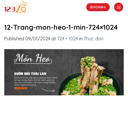
Skip
BOOKING
to
content
12-Trang-mon-heo-1-min-724×1024
Published
09/01/2024
at
724 × 1024
in
Thực đơn