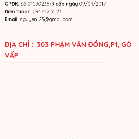
GPĐK:
Số 0103023679
cấp ngày
09/04/2017
Điện thoại:
094 412 31 23
Email:
nguyen123@gmail.com
ĐỊA CHỈ : 303 PHẠM VĂN ĐỒNG,P1, GÒ
VẤP