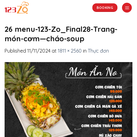
Skip
BOOKING
to
content
26 menu-123-Zo_Final28-Trang-
món-cơm—cháo-soup
Published
11/11/2024
at
1811 × 2560
in
Thực đơn