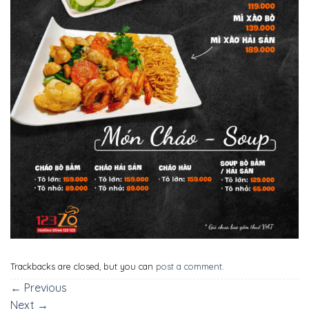
Trackbacks are closed, but you can
post a comment
.
←
Previous
Next
→