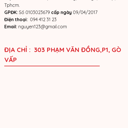
Tphcm.
GPĐK:
Số 0103023679
cấp ngày
09/04/2017
Điện thoại:
094 412 31 23
Email:
nguyen123@gmail.com
ĐỊA CHỈ : 303 PHẠM VĂN ĐỒNG,P1, GÒ
VẤP