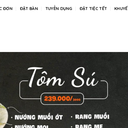
C ĐƠN
ĐẶT BÀN
TUYỂN DỤNG
ĐẶT TIỆC TẾT
KHUYẾ