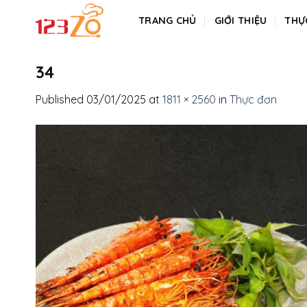
Skip
TRANG CHỦ
GIỚI THIỆU
THỰ
to
content
34
Published
03/01/2025
at
1811 × 2560
in
Thực đơn