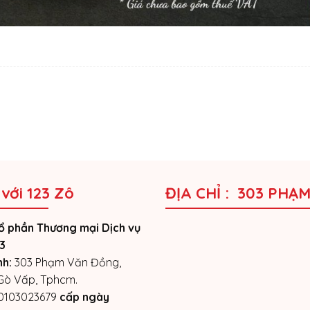
 với 123 Zô
ĐỊA CHỈ : 303 PHẠ
ổ phần Thương mại Dịch vụ
3
nh:
303 Phạm Văn Đồng,
 Gò Vấp, Tphcm.
0103023679
cấp ngày