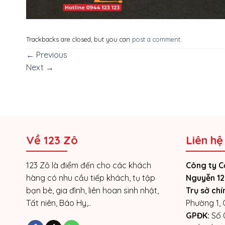
Trackbacks are closed, but you can
post a comment
.
←
Previous
Next
→
Về 123 Zô
Liên hệ
123 Zô là điểm đến cho các khách
Công ty C
hàng có nhu cầu tiếp khách, tụ tập
Nguyễn 12
bạn bè, gia đình, liên hoan sinh nhật,
Trụ sở chí
Tất niên, Báo Hy,..
Phường 1,
GPĐK:
Số 