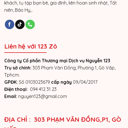
khách, tụ tập bạn bè, gia đình, liên hoan sinh nhật, Tất
niên, Báo Hy,..
Liên hệ với 123 Zô
Công ty Cổ phần Thương mại Dịch vụ Nguyễn 123
Trụ sở chính:
303 Phạm Văn Đồng, Phường 1, Gò Vấp,
Tphcm.
GPĐK:
Số 0103023679
cấp ngày
09/04/2017
Điện thoại:
094 412 31 23
Email:
nguyen123@gmail.com
ĐỊA CHỈ : 303 PHẠM VĂN ĐỒNG,P1, GÒ