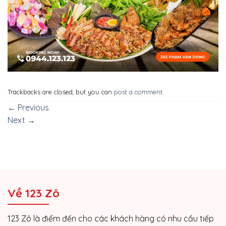
Trackbacks are closed, but you can
post a comment
.
←
Previous
Next
→
Về 123 Zô
123 Zô là điểm đến cho các khách hàng có nhu cầu tiếp