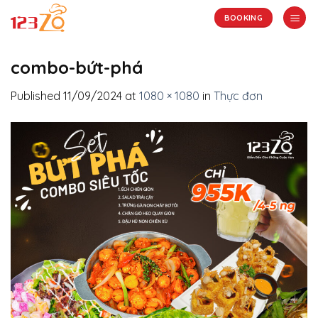
Skip
BOOKING
to
content
combo-bứt-phá
Published
11/09/2024
at
1080 × 1080
in
Thực đơn