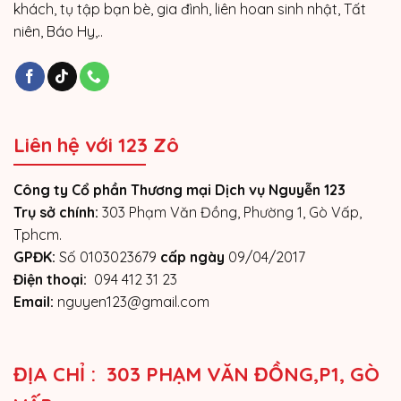
khách, tụ tập bạn bè, gia đình, liên hoan sinh nhật, Tất
niên, Báo Hy,..
Liên hệ với 123 Zô
Công ty Cổ phần Thương mại Dịch vụ Nguyễn 123
Trụ sở chính:
303 Phạm Văn Đồng, Phường 1, Gò Vấp,
Tphcm.
GPĐK:
Số 0103023679
cấp ngày
09/04/2017
Điện thoại:
094 412 31 23
Email:
nguyen123@gmail.com
ĐỊA CHỈ : 303 PHẠM VĂN ĐỒNG,P1, GÒ