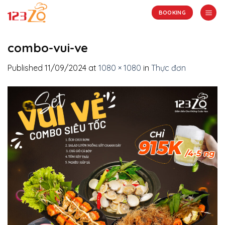
Skip
BOOKING
to
content
combo-vui-ve
Published
11/09/2024
at
1080 × 1080
in
Thực đơn