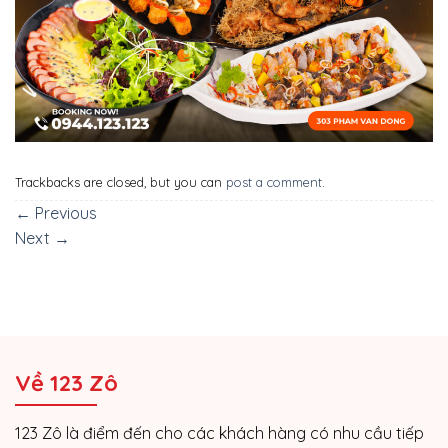
Trackbacks are closed, but you can
post a comment
.
←
Previous
Next
→
Về 123 Zô
123 Zô là điểm đến cho các khách hàng có nhu cầu tiếp