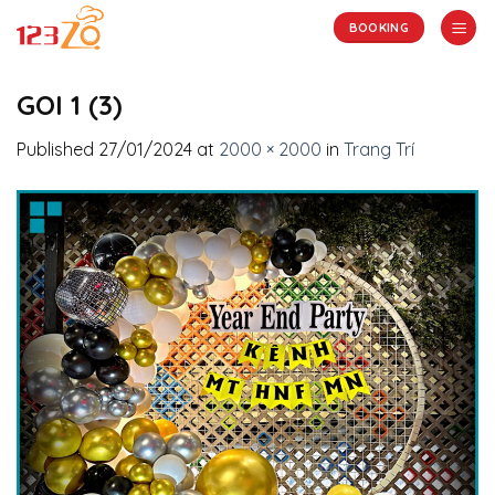
Skip
BOOKING
to
content
GOI 1 (3)
Published
27/01/2024
at
2000 × 2000
in
Trang Trí