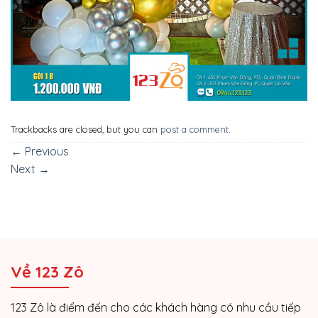
Trackbacks are closed, but you can
post a comment
.
←
Previous
Next
→
Về 123 Zô
123 Zô là điểm đến cho các khách hàng có nhu cầu tiếp