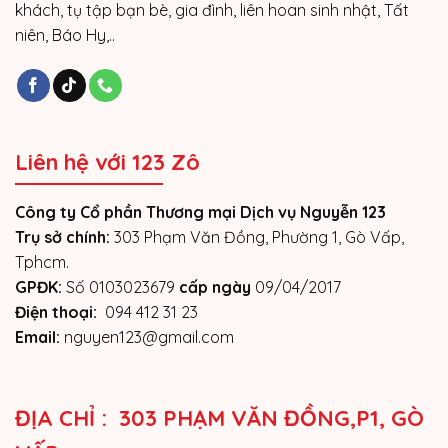
khách, tụ tập bạn bè, gia đình, liên hoan sinh nhật, Tất
niên, Báo Hy,..
Liên hệ với 123 Zô
Công ty Cổ phần Thương mại Dịch vụ Nguyễn 123
Trụ sở chính:
303 Phạm Văn Đồng, Phường 1, Gò Vấp,
Tphcm.
GPĐK:
Số 0103023679
cấp ngày
09/04/2017
Điện thoại:
094 412 31 23
Email:
nguyen123@gmail.com
ĐỊA CHỈ : 303 PHẠM VĂN ĐỒNG,P1, GÒ