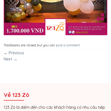
Trackbacks are closed, but you can
post a comment
.
←
Previous
Next
→
Về 123 Zô
123 Zô là điểm đến cho các khách hàng có nhu cầu tiếp