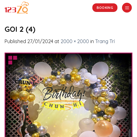
Skip
BOOKING
to
content
GOI 2 (4)
Published
27/01/2024
at
2000 × 2000
in
Trang Trí