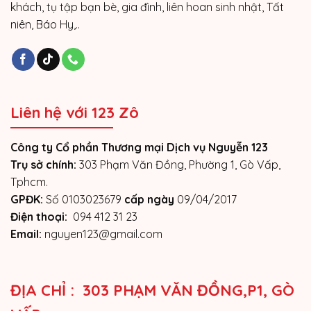
khách, tụ tập bạn bè, gia đình, liên hoan sinh nhật, Tất
niên, Báo Hy,..
Liên hệ với 123 Zô
Công ty Cổ phần Thương mại Dịch vụ Nguyễn 123
Trụ sở chính:
303 Phạm Văn Đồng, Phường 1, Gò Vấp,
Tphcm.
GPĐK:
Số 0103023679
cấp ngày
09/04/2017
Điện thoại:
094 412 31 23
Email:
nguyen123@gmail.com
ĐỊA CHỈ : 303 PHẠM VĂN ĐỒNG,P1, GÒ