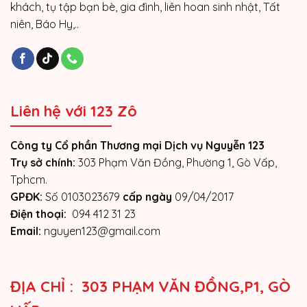
khách, tụ tập bạn bè, gia đình, liên hoan sinh nhật, Tất
niên, Báo Hy,..
Liên hệ với 123 Zô
Công ty Cổ phần Thương mại Dịch vụ Nguyễn 123
Trụ sở chính:
303 Phạm Văn Đồng, Phường 1, Gò Vấp,
Tphcm.
GPĐK:
Số 0103023679
cấp ngày
09/04/2017
Điện thoại:
094 412 31 23
Email:
nguyen123@gmail.com
ĐỊA CHỈ : 303 PHẠM VĂN ĐỒNG,P1, GÒ