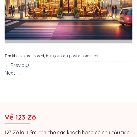
Trackbacks are closed, but you can
post a comment
.
←
Previous
Next
→
Về 123 Zô
123 Zô là điểm đến cho các khách hàng có nhu cầu tiếp