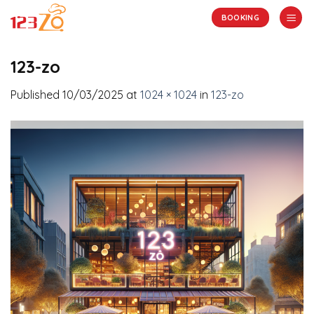
Skip
BOOKING
to
content
123-zo
Published
10/03/2025
at
1024 × 1024
in
123-zo