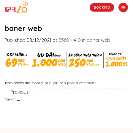
Skip
BOOKING
to
content
baner web
Published
08/12/2021
at
2560 × 410
in
baner web
Trackbacks are closed, but you can
post a comment
.
←
Previous
Next
→