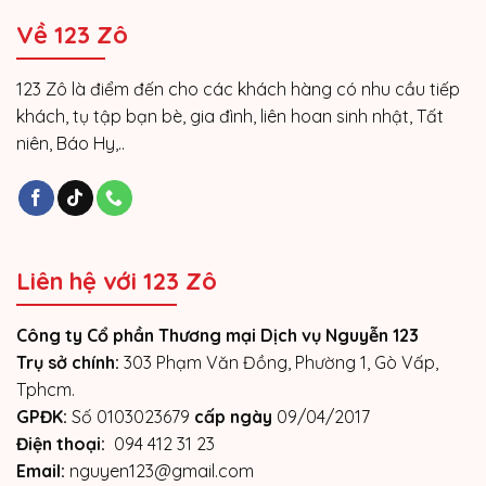
Về 123 Zô
123 Zô là điểm đến cho các khách hàng có nhu cầu tiếp
khách, tụ tập bạn bè, gia đình, liên hoan sinh nhật, Tất
niên, Báo Hy,..
Liên hệ với 123 Zô
Công ty Cổ phần Thương mại Dịch vụ Nguyễn 123
Trụ sở chính:
303 Phạm Văn Đồng, Phường 1, Gò Vấp,
Tphcm.
GPĐK:
Số 0103023679
cấp ngày
09/04/2017
Điện thoại:
094 412 31 23
Email:
nguyen123@gmail.com