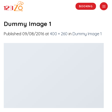
Skip
BOOKING
to
content
Dummy Image 1
Published
09/08/2016
at
400 × 260
in
Dummy Image 1