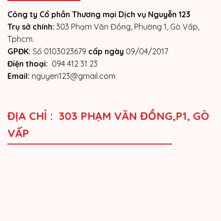
Công ty Cổ phần Thương mại Dịch vụ Nguyễn 123
Trụ sở chính:
303 Phạm Văn Đồng, Phường 1, Gò Vấp,
Tphcm.
GPĐK:
Số 0103023679
cấp ngày
09/04/2017
Điện thoại:
094 412 31 23
Email:
nguyen123@gmail.com
ĐỊA CHỈ : 303 PHẠM VĂN ĐỒNG,P1, GÒ
VẤP