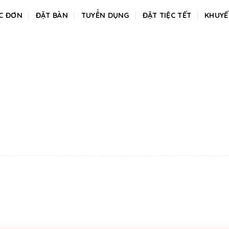
C ĐƠN
ĐẶT BÀN
TUYỂN DỤNG
ĐẶT TIỆC TẾT
KHUYẾ