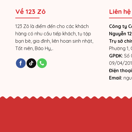
Về 123 Zô
Liên hệ
123 Zô là điểm đến cho các khách
Công ty C
hàng có nhu cầu tiếp khách, tụ tập
Nguyễn 12
bạn bè, gia đình, liên hoan sinh nhật,
Trụ sở chí
Tất niên, Báo Hy,..
Phường 1,
GPĐK:
Số 
09/04/201
Điện thoại
Email:
ngu