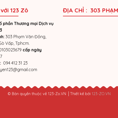
 với 123 Zô
ĐỊA CHỈ : 303 PHẠ
ổ phần Thương mại Dịch vụ
3
nh:
303 Phạm Văn Đồng,
 Gò Vấp, Tphcm.
0103023679
cấp ngày
7
:
094 412 31 23
yen123@gmail.com
© Bản quyền thuộc về 123-Zo.VN
Thiết kế bởi
123-ZO.VN