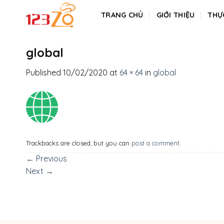
Skip
TRANG CHỦ
GIỚI THIỆU
THỰ
to
content
global
Published
10/02/2020
at
64 × 64
in
global
Trackbacks are closed, but you can
post a comment
.
←
Previous
Next
→