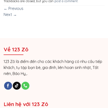
Trackbacks are closed, but you can
post a comment
.
←
Previous
Next
→
Về 123 Zô
123 Zô là điểm đến cho các khách hàng có nhu cầu tiếp
khách, tụ tập bạn bè, gia đình, liên hoan sinh nhật, Tất
niên, Báo Hy,..
Liên hệ với 123 Zô