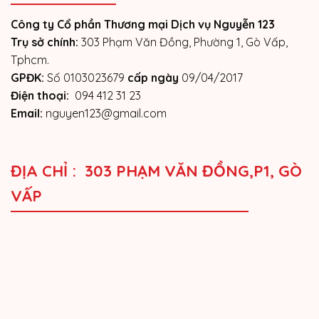
Công ty Cổ phần Thương mại Dịch vụ Nguyễn 123
Trụ sở chính:
303 Phạm Văn Đồng, Phường 1, Gò Vấp,
Tphcm.
GPĐK:
Số 0103023679
cấp ngày
09/04/2017
Điện thoại:
094 412 31 23
Email:
nguyen123@gmail.com
ĐỊA CHỈ : 303 PHẠM VĂN ĐỒNG,P1, GÒ
VẤP