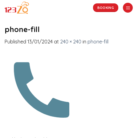
Skip
BOOKING
to
content
phone-fill
Published
13/01/2024
at
240 × 240
in
phone-fill